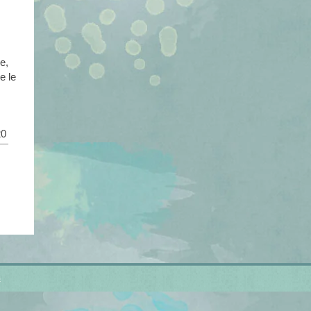
e,
e le
20
s