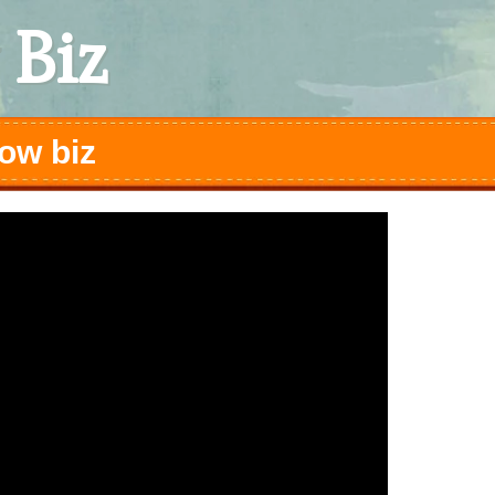
 Biz
ow biz